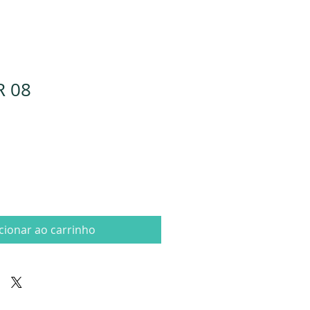
R 08
cionar ao carrinho