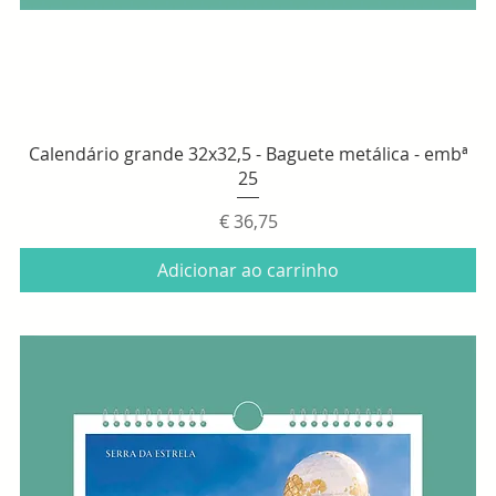
Visualização rápida
Calendário grande 32x32,5 - Baguete metálica - embª
25
Preço
€ 36,75
Adicionar ao carrinho