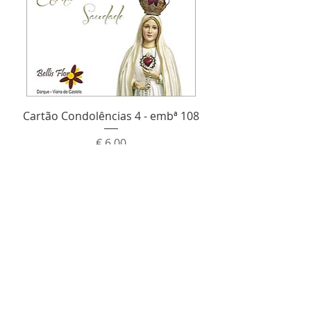
Cartão Condolências 4 - embª 108
Preço
€ 6,00
Adicionar ao carrinho