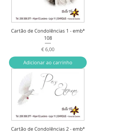
Cartão de Condolências 1 - embª
108
Preço
€ 6,00
Adicionar ao carrinho
Cartão de Condolências 2 - embª