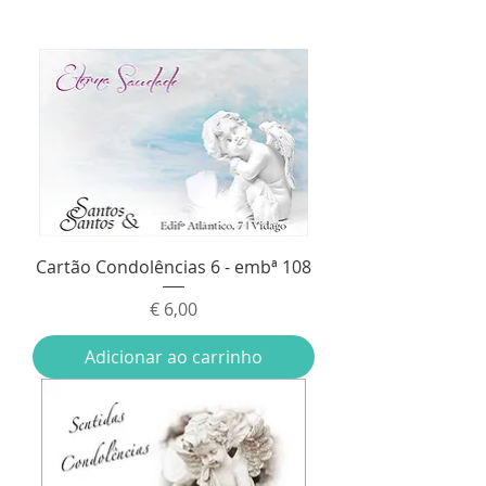
Cartão Condolências 6 - embª 108
Preço
€ 6,00
Adicionar ao carrinho