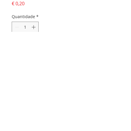
Preço
€ 0,20
Quantidade
*
Adicionar ao carrinho
Dados da empresa:
Osvaldo Santos Almeida - Soc. unip. Lda.
NIF:
516555820
Sede:
Rua dos Olivais, 52 |
3060-420
Murtede
Contactos:
Chamada para a rede fixa nacional:
231 281 295