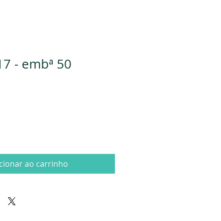
17 - embª 50
cionar ao carrinho