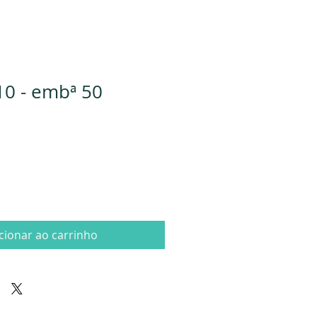
10 - embª 50
cionar ao carrinho