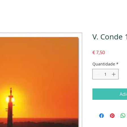
V. Conde 
Preço
€ 7,50
Quantidade
*
Adi