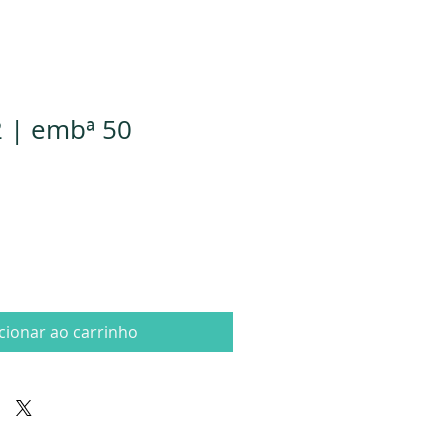
 | embª 50
cionar ao carrinho