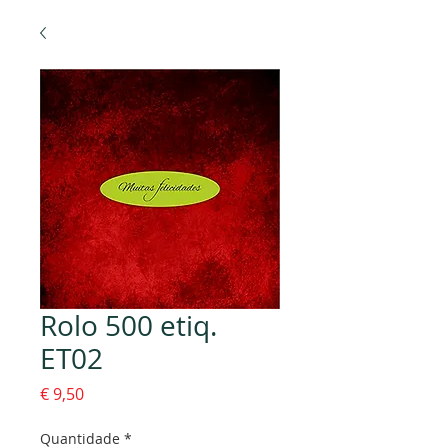
Rolo 500 etiq.
ET02
Preço
€ 9,50
Quantidade
*