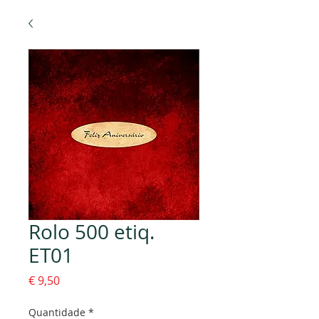
Rolo 500 etiq.
ET01
Preço
€ 9,50
Quantidade
*