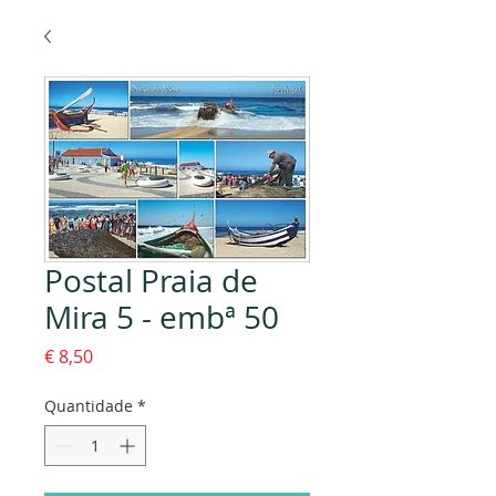
Postal Praia de
Mira 5 - embª 50
Preço
€ 8,50
Quantidade
*