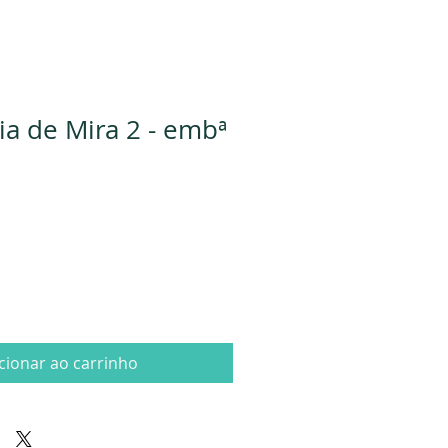
ia de Mira 2 - embª
cionar ao carrinho