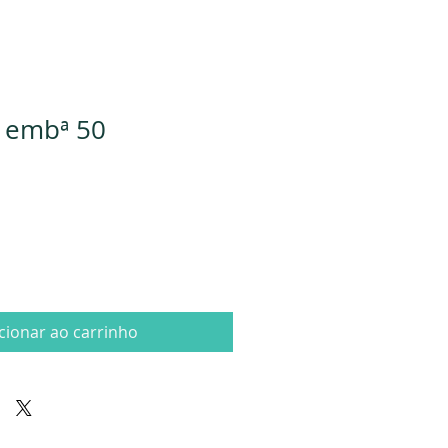
- embª 50
cionar ao carrinho