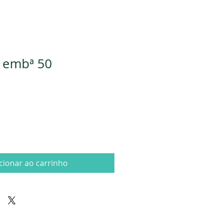
- embª 50
cionar ao carrinho