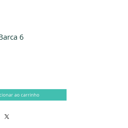
Barca 6
cionar ao carrinho