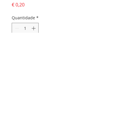
Preço
€ 0,20
Quantidade
*
Adicionar ao carrinho
Dados da empresa:
Osvaldo Santos Almeida - Soc. unip. Lda.
NIF:
516555820
Sede:
Rua dos Olivais, 52 |
3060-420
Murtede
Contactos:
Chamada para a rede fixa nacional:
231 281 295