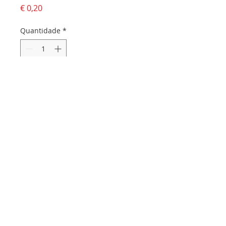
Preço
€ 0,20
Quantidade
*
Adicionar ao carrinho
Dados da empresa:
Osvaldo Santos Almeida - Soc. unip. Lda.
NIF:
516555820
Sede:
Rua dos Olivais, 52 |
3060-420
Murtede
Contactos:
Chamada para a rede fixa nacional:
231 281 295