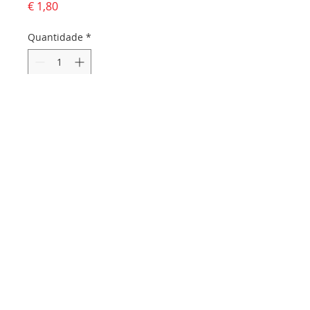
Preço
€ 1,80
Quantidade
*
Adicionar ao carrinho
Dados da empresa:
Osvaldo Santos Almeida - Soc. unip. Lda.
NIF:
516555820
Sede:
Rua dos Olivais, 52 |
3060-420
Murtede
Contactos:
Chamada para a rede fixa nacional:
231 281 295
Email:
info@papyrus.com.pt