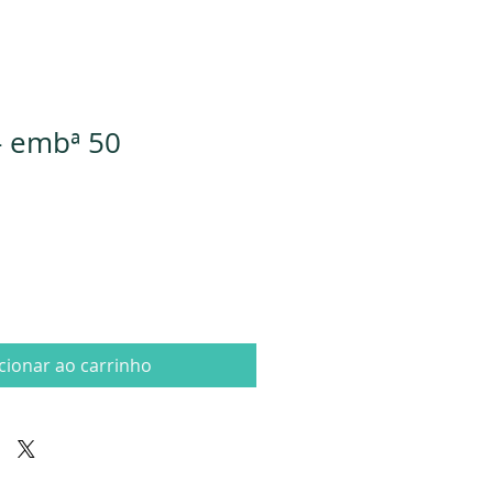
 - embª 50
cionar ao carrinho