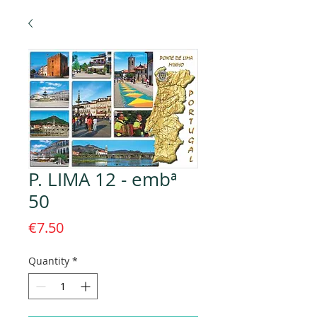
P. LIMA 12 - embª
50
Price
€7.50
Quantity
*