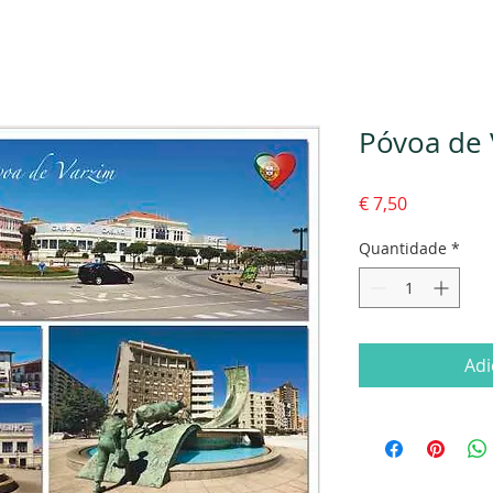
Póvoa de 
Preço
€ 7,50
Quantidade
*
Adi