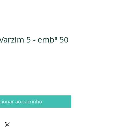
Varzim 5 - embª 50
cionar ao carrinho