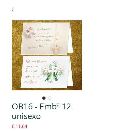
OB16 - Embª 12
unisexo
Preço
€ 11,64