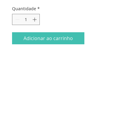
Quantidade
*
Adicionar ao carrinho
Embalado individualmente com
envelope normal + envelope para
prenda.
0,97€ cada
Dados da empresa:
Osvaldo Santos Almeida - Soc. unip. Lda.
NIF:
516555820
Sede:
Rua dos Olivais, 52 |
3060-420
Murtede