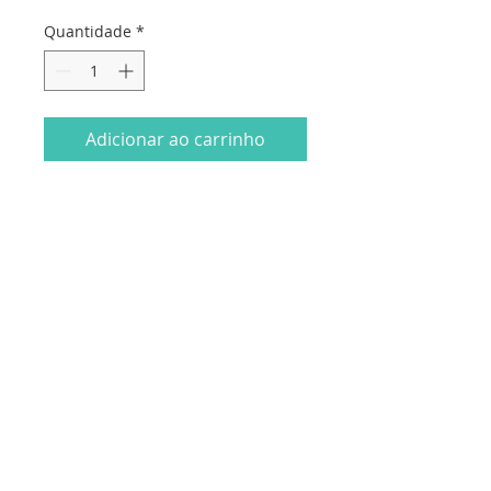
Quantidade
*
Adicionar ao carrinho
Embalado individualmente com
envelope normal + envelope para
prenda.
0,97€ cada
Dados da empresa:
Osvaldo Santos Almeida - Soc. unip. Lda.
NIF:
516555820
Sede:
Rua dos Olivais, 52 |
3060-420
Murtede