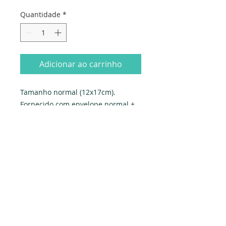
Quantidade
*
Adicionar ao carrinho
Tamanho normal (12x17cm). 
Fornecido com envelope normal + 
envelope-oferta. Embalado 
individualmente em saqueta e 
celofane.Produzido em Portugal. 
Exclusivo PAPYRUS.
Dados da empresa:
Osvaldo Santos Almeida - Soc. unip. Lda.
NIF:
516555820