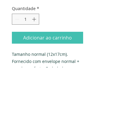
Quantidade
*
Adicionar ao carrinho
Tamanho normal (12x17cm). 
Fornecido com envelope normal + 
envelope-oferta. Embalado 
individualmente em saqueta e 
celofane.

Produzido em Portugal. Exclusivo 
PAPYRUS.
Dados da empresa:
Osvaldo Santos Almeida - Soc. unip. Lda.