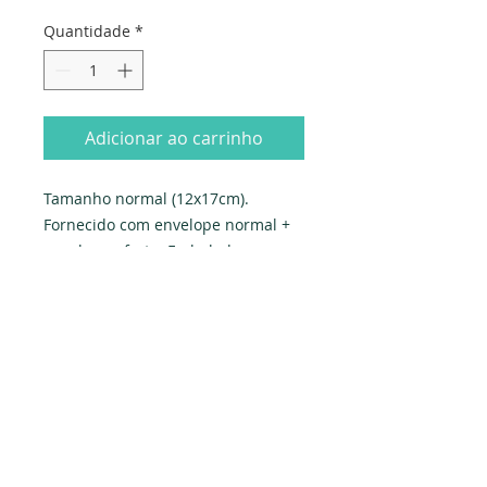
Quantidade
*
Adicionar ao carrinho
Tamanho normal (12x17cm). 
Fornecido com envelope normal + 
envelope-oferta. Embalado 
individualmente em saqueta e 
celofane.
Produzido em Portugal. Exclusivo 
PAPYRUS.
Dados da empresa:
Osvaldo Santos Almeida - Soc. unip. Lda.