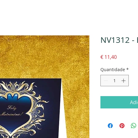
NV1312 -
Preço
€ 11,40
Quantidade
*
Adi