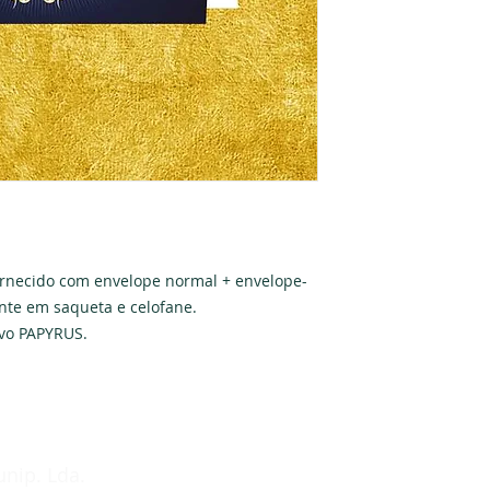
rnecido com envelope normal + envelope-
te em saqueta e celofane.

ivo PAPYRUS.
unip. Lda.