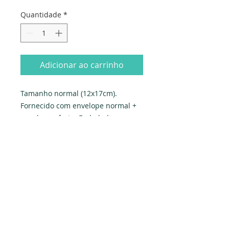
Quantidade
*
Adicionar ao carrinho
Tamanho normal (12x17cm). 
Fornecido com envelope normal + 
envelope-oferta. Embalado 
individualmente em saqueta e 
celofane.

Produzido em Portugal. Exclusivo 
PAPYRUS.
Dados da empresa:
Osvaldo Santos Almeida - Soc. unip. Lda.