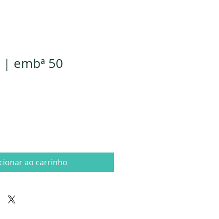
 | embª 50
cionar ao carrinho