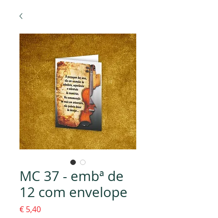
MC 37 - embª de
12 com envelope
Preço
€ 5,40