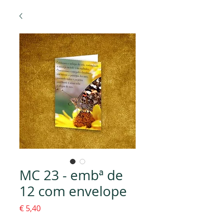
MC 23 - embª de
12 com envelope
Preço
€ 5,40