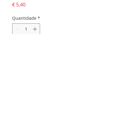
Preço
€ 5,40
Quantidade
*
Adicionar ao carrinho
Dados da empresa:
Osvaldo Santos Almeida - Soc. unip. Lda.
NIF:
516555820
Sede:
Rua dos Olivais, 52 |
3060-420
Murtede
Contactos:
Chamada para a rede fixa nacional:
231 281 295