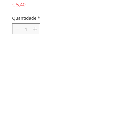
Preço
€ 5,40
Quantidade
*
Adicionar ao carrinho
Dados da empresa:
Osvaldo Santos Almeida - Soc. unip. Lda.
NIF:
516555820
Sede:
Rua dos Olivais, 52 |
3060-420
Murtede
Contactos:
Chamada para a rede fixa nacional:
231 281 295