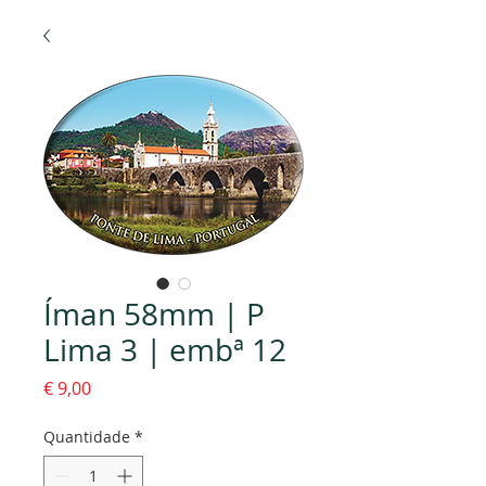
Íman 58mm | P
Lima 3 | embª 12
Preço
€ 9,00
Quantidade
*