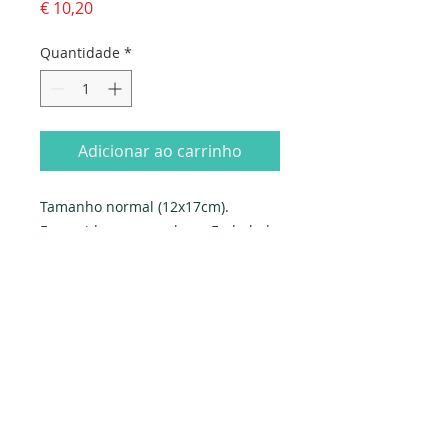
Preço
€ 10,20
Quantidade
*
Adicionar ao carrinho
Tamanho normal (12x17cm). 
Fornecido com envelope. Embalado 
individualmente em saqueta e 
celofane.
Produzido em Portugal. Exclusivo 
PAPYRUS.
Dados da empresa:
Osvaldo Santos Almeida - Soc. unip. Lda.