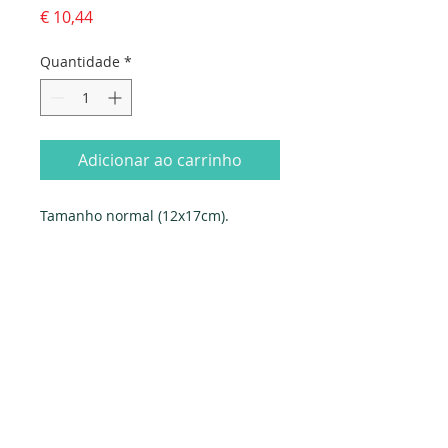
Preço
€ 10,44
Quantidade
*
Adicionar ao carrinho
Tamanho normal (12x17cm). 
Fornecido com envelope. Embalado 
individualmente em saqueta e 
celofane.
Produzido em Portugal. Exclusivo 
PAPYRUS.
Dados da empresa: