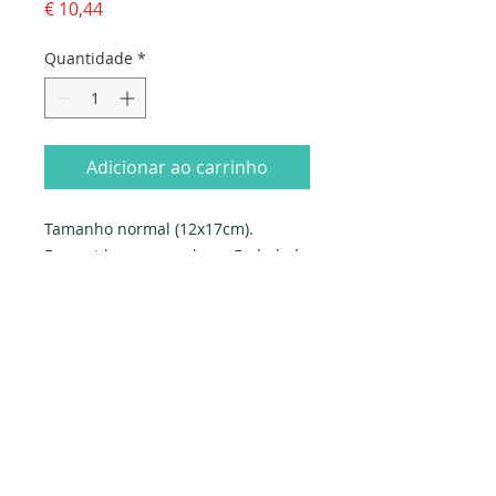
Preço
€ 10,44
Quantidade
*
Adicionar ao carrinho
Tamanho normal (12x17cm). 
Fornecido com envelope. Embalado 
individualmente em saqueta e 
celofane.
Produzido em Portugal. Exclusivo 
PAPYRUS.
Dados da empresa:
Osvaldo Santos Almeida - Soc. unip. Lda.