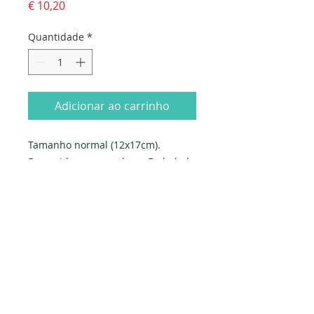
Preço
€ 10,20
Quantidade
*
Adicionar ao carrinho
Tamanho normal (12x17cm). 
Fornecido com envelope. Embalado 
individualmente em saqueta e 
celofane.
Produzido em Portugal. Exclusivo 
PAPYRUS.
Dados da empresa:
Osvaldo Santos Almeida - Soc. unip. Lda.