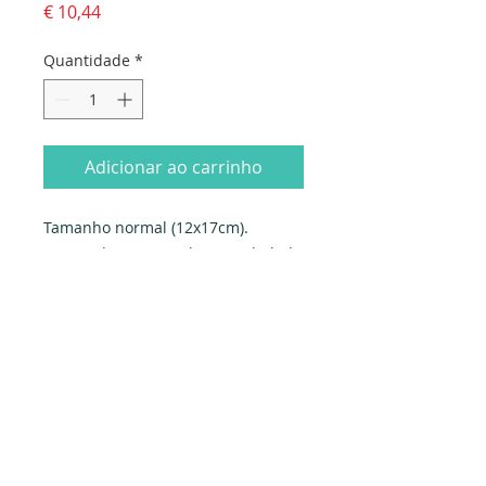
Preço
€ 10,44
Quantidade
*
Adicionar ao carrinho
Tamanho normal (12x17cm). 
Fornecido com envelope. Embalado 
individualmente em saqueta e 
celofane.
Produzido em Portugal. Exclusivo 
PAPYRUS.
Dados da empresa: