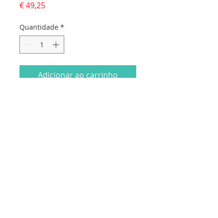
Preço
€ 49,25
Quantidade
*
Adicionar ao carrinho
Livro Condolências com 16 páginas.
Capa personalizada. 1,97€ cada
Dados da empresa:
Osvaldo Santos Almeida - Soc. unip. Lda.
NIF:
516555820
Sede:
Rua dos Olivais, 52 |
3060-420
Murtede
Contactos: