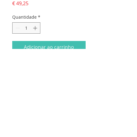
Preço
€ 49,25
Quantidade
*
Adicionar ao carrinho
Livro Condolências com 16 páginas.
Capa personalizada. 1,797€ cada
Dados da empresa:
Osvaldo Santos Almeida - Soc. unip. Lda.
NIF:
516555820
Sede:
Rua dos Olivais, 52 |
3060-420
Murtede
Contactos: