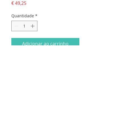
Preço
€ 49,25
Quantidade
*
Adicionar ao carrinho
Livro Condolências com 16 páginas.
Capa personalizada. 1,97€ cada
Dados da empresa:
Osvaldo Santos Almeida - Soc. unip. Lda.
NIF:
516555820
Sede:
Rua dos Olivais, 52 |
3060-420
Murtede
Contactos: