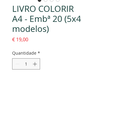
LIVRO COLORIR
A4 - Embª 20 (5x4
modelos)
Preço
€ 19,00
Quantidade
*
Adicionar ao carrinho
16 páginas A4.
Produzido em Portugal