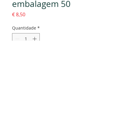
embalagem 50
Preço
€ 8,50
Quantidade
*
Adicionar ao carrinho
Dados da empresa:
Osvaldo Santos Almeida - Soc. unip. Lda.
NIF:
516555820
Sede:
Rua dos Olivais, 52 |
3060-420
Murtede
Contactos:
Chamada para a rede fixa nacional: