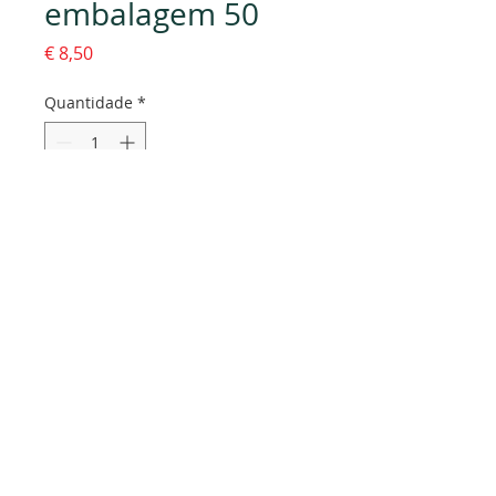
embalagem 50
Preço
€ 8,50
Quantidade
*
Adicionar ao carrinho
Dados da empresa:
Osvaldo Santos Almeida - Soc. unip. Lda.
NIF:
516555820
Sede:
Rua dos Olivais, 52 |
3060-420
Murtede
Contactos:
Chamada para a rede fixa nacional: