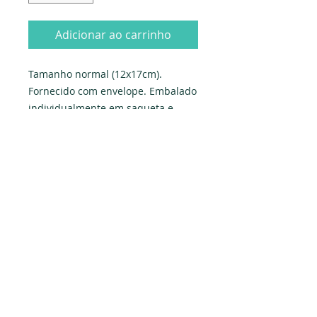
Adicionar ao carrinho
Tamanho normal (12x17cm). 
Fornecido com envelope. Embalado 
individualmente em saqueta e 
celofane.

Produzido em Portugal. Exclusivo 
PAPYRUS.
Dados da empresa:
Osvaldo Santos Almeida - Soc. unip. Lda.
NIF:
516555820
Sede:
Rua dos Olivais, 52 |
3060-420
Murtede
Contactos: