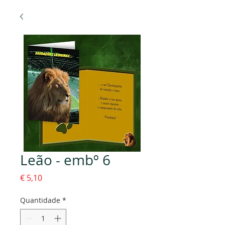
Leão - embº 6
Preço
€ 5,10
Quantidade
*