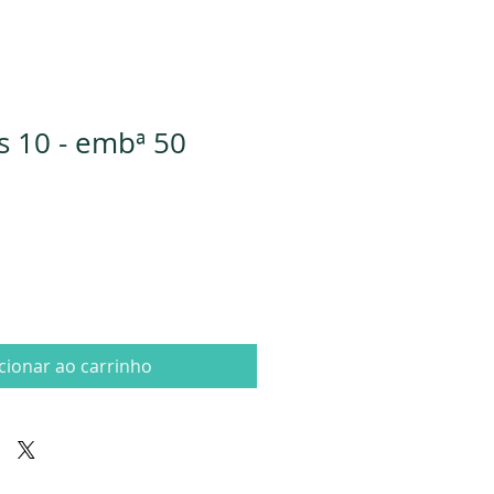
 10 - embª 50
cionar ao carrinho