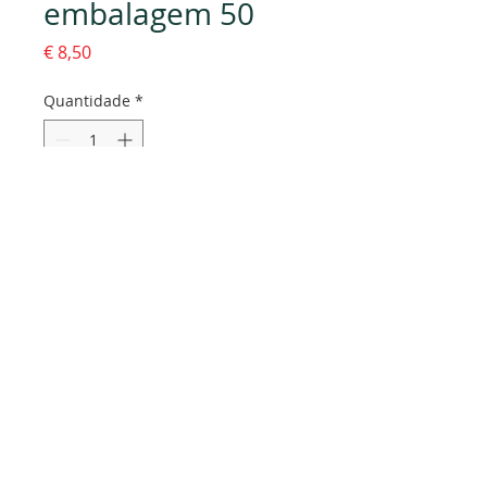
embalagem 50
Preço
€ 8,50
Quantidade
*
Adicionar ao carrinho
Dados da empresa:
Osvaldo Santos Almeida - Soc. unip. Lda.
NIF:
516555820
Sede:
Rua dos Olivais, 52 |
3060-420
Murtede
Contactos:
Chamada para a rede fixa nacional: