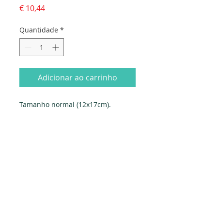
Preço
€ 10,44
Quantidade
*
Adicionar ao carrinho
Tamanho normal (12x17cm). 
Fornecido com envelope normal + 
envelope-oferta. Embalado 
individualmente em saqueta de 
celofane.Produzido em Portugal. 
Exclusivo PAPYRUS.
Dados da empresa: