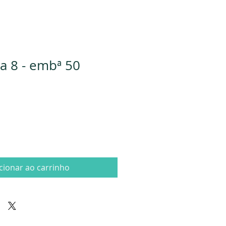
a 8 - embª 50
cionar ao carrinho