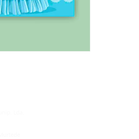
unip. Lda.
 Murtede