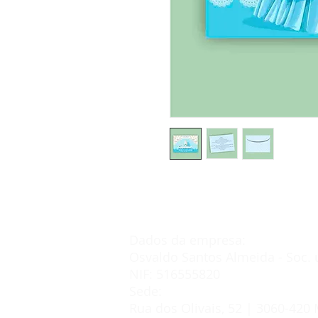
Dados da empresa:
Osvaldo Santos Almeida - Soc. 
NIF: 516555820
Sede:
Rua dos Olivais, 52 | 3060-420